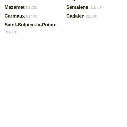
Mazamet
Sémalens
81200
81570
Carmaux
Cadalen
81400
81600
Saint-Sulpice-la-Pointe
81370