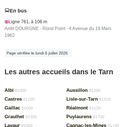
En bus
Ligne 761, à 106 m
Arrêt DOURGNE - Rond Point - 4 Avenue du 19 Mars
1962
Page vérifiée le lundi 6 juillet 2026
Les autres accueils dans le Tarn
Albi
Aussillon
81000
81200
Castres
Lisle-sur-Tarn
81100
81310
Gaillac
Réalmont
81600
81120
Graulhet
Puylaurens
81300
81700
Lavaur
Cagnac-les-Mines
81500
81130