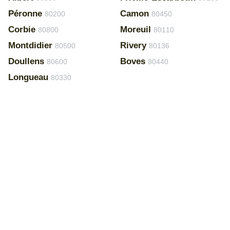
Péronne
Camon
80200
80450
Corbie
Moreuil
80800
80110
Montdidier
Rivery
80500
80136
Doullens
Boves
80600
80440
Longueau
80330