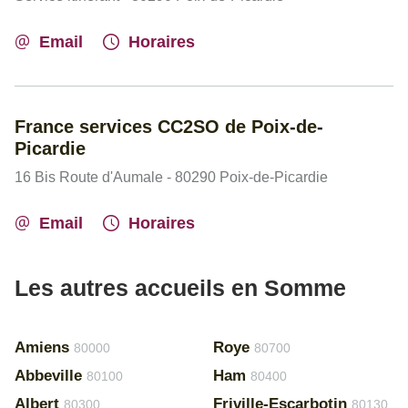
Email
Horaires
France services CC2SO de Poix-de-
Picardie
16 Bis Route d'Aumale - 80290 Poix-de-Picardie
Email
Horaires
Les autres accueils en Somme
Amiens
Roye
80000
80700
Abbeville
Ham
80100
80400
Albert
Friville-Escarbotin
80300
80130