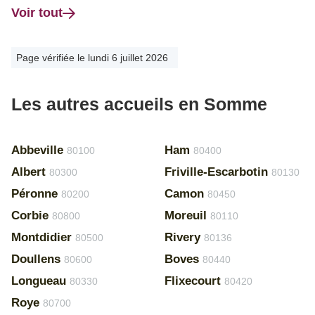
Voir tout
Page vérifiée le lundi 6 juillet 2026
Les autres accueils en Somme
Abbeville
Ham
80100
80400
Albert
Friville-Escarbotin
80300
80130
Péronne
Camon
80200
80450
Corbie
Moreuil
80800
80110
Montdidier
Rivery
80500
80136
Doullens
Boves
80600
80440
Longueau
Flixecourt
80330
80420
Roye
80700