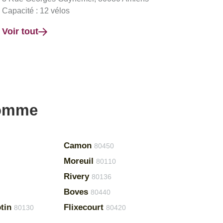
Capacité : 12 vélos
Voir tout
Somme
Camon
80450
Moreuil
80110
Rivery
80136
Boves
80440
tin
Flixecourt
80130
80420