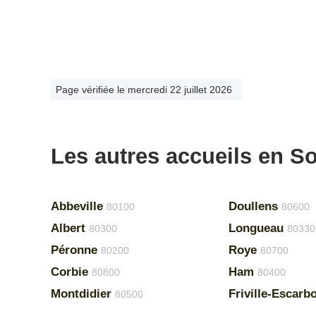
Page vérifiée le mercredi 22 juillet 2026
Les autres accueils en 
Abbeville
Doullens
80100
80600
Albert
Longueau
80300
80330
Péronne
Roye
80200
80700
Corbie
Ham
80800
80400
Montdidier
Friville-Escarbo
80500