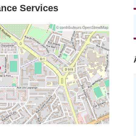
ance Services
© contributeurs OpenStreetMap