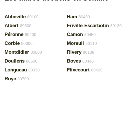
Abbeville
Ham
80100
80400
Albert
Friville-Escarbotin
80300
80130
Péronne
Camon
80200
80450
Corbie
Moreuil
80800
80110
Montdidier
Rivery
80500
80136
Doullens
Boves
80600
80440
Longueau
Flixecourt
80330
80420
Roye
80700