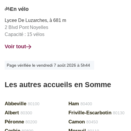
En vélo
Lycee De Luzarches, à 681 m
2 Blvd Pont Noyelles
Capacité : 15 vélos
Voir tout
Page vérifiée le vendredi 7 août 2026 à 5h44
Les autres accueils en Somme
Abbeville
Ham
80100
80400
Albert
Friville-Escarbotin
80300
80130
Péronne
Camon
80200
80450
Corbie
Moreuil