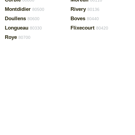
80800
80110
Montdidier
Rivery
80500
80136
Doullens
Boves
80600
80440
Longueau
Flixecourt
80330
80420
Roye
80700