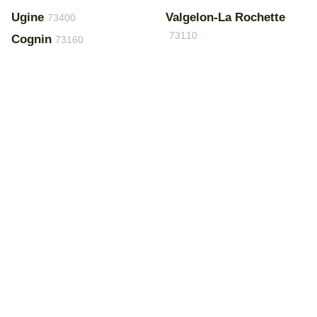
Ugine
Valgelon-La Rochette
73400
73110
Cognin
73160