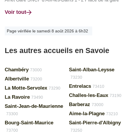
Voir tout
Page vérifiée le samedi 8 août 2026 à 6h32
Les autres accueils en Savoie
Chambéry
Saint-Alban-Leysse
73000
73230
Albertville
73200
Entrelacs
73410
La Motte-Servolex
73290
Challes-les-Eaux
73190
La Ravoire
73490
Barberaz
73000
Saint-Jean-de-Maurienne
Aime-la-Plagne
73300
73210
Bourg-Saint-Maurice
Saint-Pierre-d'Albigny
73700
73250