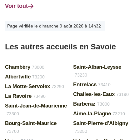
Voir tout
Page vérifiée le dimanche 9 août 2026 à 14h32
Les autres accueils en Savoie
Chambéry
Saint-Alban-Leysse
73000
73230
Albertville
73200
Entrelacs
73410
La Motte-Servolex
73290
Challes-les-Eaux
73190
La Ravoire
73490
Barberaz
73000
Saint-Jean-de-Maurienne
Aime-la-Plagne
73300
73210
Bourg-Saint-Maurice
Saint-Pierre-d'Albigny
73700
73250