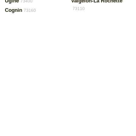
Ugine
Valgelon-La Rochette
73400
73110
Cognin
73160