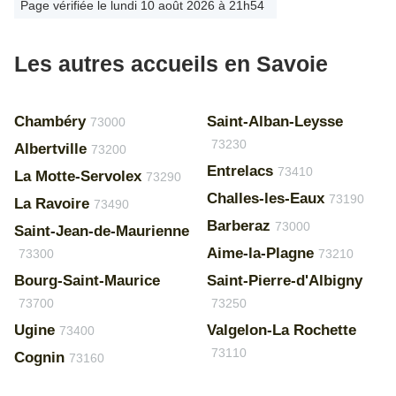
Page vérifiée le lundi 10 août 2026 à 21h54
Les autres accueils en Savoie
Chambéry
Saint-Alban-Leysse
73000
73230
Albertville
73200
Entrelacs
73410
La Motte-Servolex
73290
Challes-les-Eaux
73190
La Ravoire
73490
Barberaz
73000
Saint-Jean-de-Maurienne
Aime-la-Plagne
73300
73210
Bourg-Saint-Maurice
Saint-Pierre-d'Albigny
73700
73250
Ugine
Valgelon-La Rochette
73400
73110
Cognin
73160