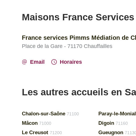
Maisons France Services
France services Pimms Médiation de Ch
Place de la Gare - 71170 Chauffailles
Email
Horaires
Les autres accueils en Sa
Chalon-sur-Saône
Paray-le-Monial
71100
Mâcon
Digoin
71000
71160
Le Creusot
Gueugnon
71200
7113