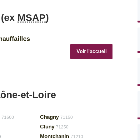
 (ex
MSAP
)
auffailles
Voir l'accueil
ône-et-Loire
Chagny
71600
71150
Cluny
71250
Montchanin
0
71210