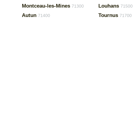
Montceau-les-Mines
Louhans
71300
71500
Autun
Tournus
71400
71700