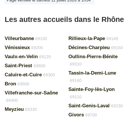
Page vérifiée le samedi 11 juillet 2026 à 1h34
Les autres accueils dans le Rhône
Villeurbanne
Rillieux-la-Pape
69100
69140
Vénissieux
Décines-Charpieu
69200
69150
Vaulx-en-Velin
Oullins-Pierre-Bénite
69120
69310
Saint-Priest
69800
Tassin-la-Demi-Lune
Caluire-et-Cuire
69300
69160
Bron
69500
Sainte-Foy-lès-Lyon
Villefranche-sur-Saône
69110
69400
Saint-Genis-Laval
69230
Meyzieu
69330
Givors
69700