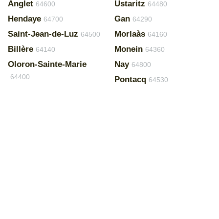
Anglet
Ustaritz
64600
64480
Hendaye
Gan
64700
64290
Saint-Jean-de-Luz
Morlaàs
64500
64160
Billère
Monein
64140
64360
Oloron-Sainte-Marie
Nay
64800
64400
Pontacq
64530