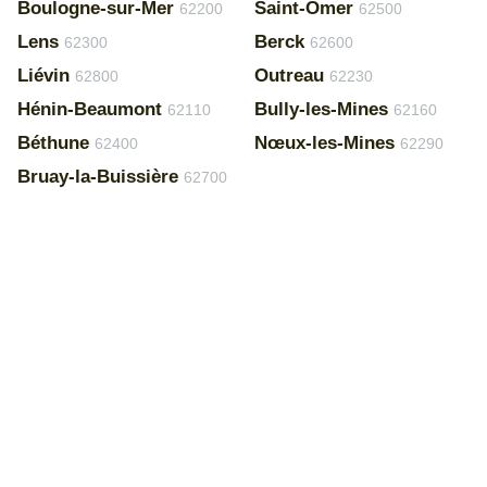
Boulogne-sur-Mer
Saint-Omer
62200
62500
Lens
Berck
62300
62600
Liévin
Outreau
62800
62230
Hénin-Beaumont
Bully-les-Mines
62110
62160
Béthune
Nœux-les-Mines
62400
62290
Bruay-la-Buissière
62700