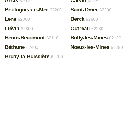
Arras
Carvin
62000
62220
Boulogne-sur-Mer
Saint-Omer
62200
62500
Lens
Berck
62300
62600
Liévin
Outreau
62800
62230
Hénin-Beaumont
Bully-les-Mines
62110
62160
Béthune
Nœux-les-Mines
62400
62290
Bruay-la-Buissière
62700