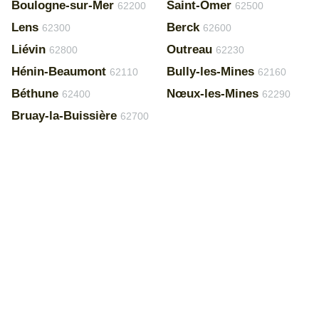
Boulogne-sur-Mer
Saint-Omer
62200
62500
Lens
Berck
62300
62600
Liévin
Outreau
62800
62230
Hénin-Beaumont
Bully-les-Mines
62110
62160
Béthune
Nœux-les-Mines
62400
62290
Bruay-la-Buissière
62700