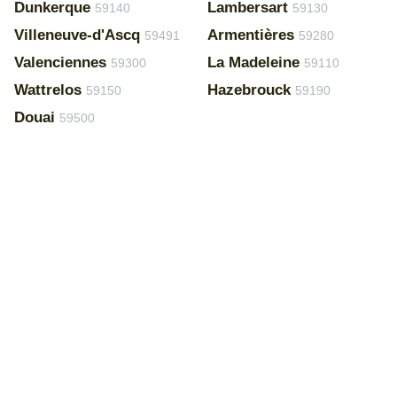
Dunkerque
Lambersart
59140
59130
Villeneuve-d'Ascq
Armentières
59491
59280
Valenciennes
La Madeleine
59300
59110
Wattrelos
Hazebrouck
59150
59190
Douai
59500