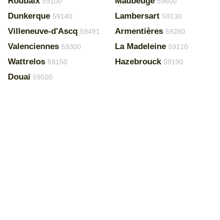
Roubaix
Maubeuge
59100
59600
Dunkerque
Lambersart
59140
59130
Villeneuve-d'Ascq
Armentières
59491
59280
Valenciennes
La Madeleine
59300
59110
Wattrelos
Hazebrouck
59150
59190
Douai
59500