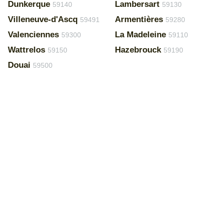
Dunkerque
Lambersart
59140
59130
Villeneuve-d'Ascq
Armentières
59491
59280
Valenciennes
La Madeleine
59300
59110
Wattrelos
Hazebrouck
59150
59190
Douai
59500