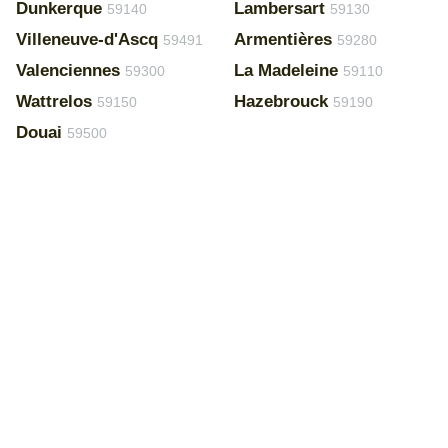
Dunkerque
Lambersart
59140
59130
Villeneuve-d'Ascq
Armentières
59491
59280
Valenciennes
La Madeleine
59300
59110
Wattrelos
Hazebrouck
59150
59190
Douai
59500