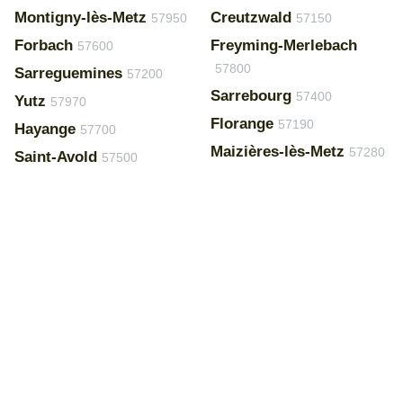
Montigny-lès-Metz
Creutzwald
57950
57150
Forbach
Freyming-Merlebach
57600
57800
Sarreguemines
57200
Sarrebourg
57400
Yutz
57970
Florange
57190
Hayange
57700
Maizières-lès-Metz
57280
Saint-Avold
57500