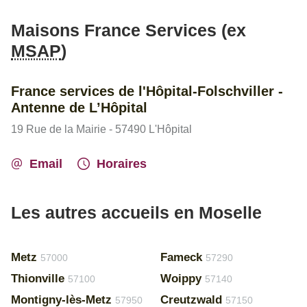
Maisons France Services (ex
MSAP
)
France services de l'Hôpital-Folschviller -
Antenne de L’Hôpital
19 Rue de la Mairie - 57490 L'Hôpital
Email
Horaires
Les autres accueils en Moselle
Metz
Fameck
57000
57290
Thionville
Woippy
57100
57140
Montigny-lès-Metz
Creutzwald
57950
57150