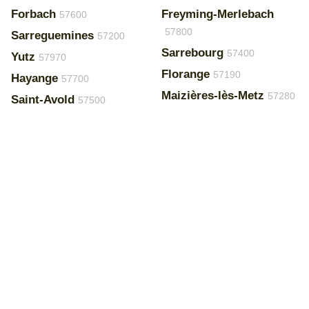
Forbach
Freyming-Merlebach
57600
57800
Sarreguemines
57200
Sarrebourg
57400
Yutz
57970
Florange
57190
Hayange
57700
Maizières-lès-Metz
57280
Saint-Avold
57500