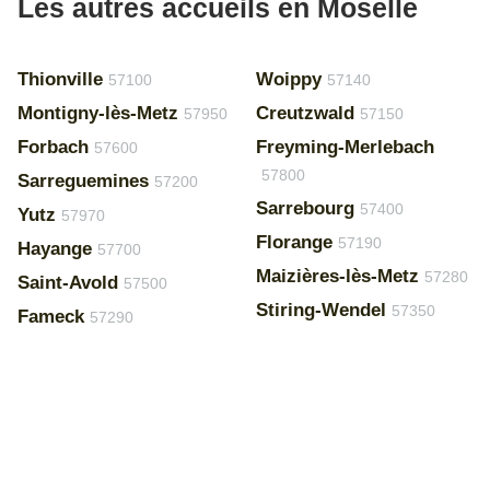
Les autres accueils en Moselle
Thionville
Woippy
57100
57140
Montigny-lès-Metz
Creutzwald
57950
57150
Forbach
Freyming-Merlebach
57600
57800
Sarreguemines
57200
Sarrebourg
57400
Yutz
57970
Florange
57190
Hayange
57700
Maizières-lès-Metz
57280
Saint-Avold
57500
Stiring-Wendel
57350
Fameck
57290