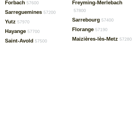
Forbach
Freyming-Merlebach
57600
57800
Sarreguemines
57200
Sarrebourg
57400
Yutz
57970
Florange
57190
Hayange
57700
Maizières-lès-Metz
57280
Saint-Avold
57500