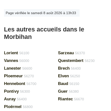
Page vérifiée le samedi 8 août 2026 à 13h33
Les autres accueils dans le
Morbihan
Lorient
Sarzeau
56100
56370
Vannes
Questembert
56000
56230
Lanester
Brech
56600
56400
Ploemeur
Elven
56270
56250
Hennebont
Baud
56700
56150
Pontivy
Guer
56300
56380
Auray
Riantec
56400
56670
Ploërmel
56800