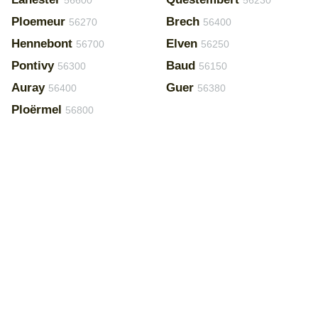
56600
56230
Ploemeur
Brech
56270
56400
Hennebont
Elven
56700
56250
Pontivy
Baud
56300
56150
Auray
Guer
56400
56380
Ploërmel
56800