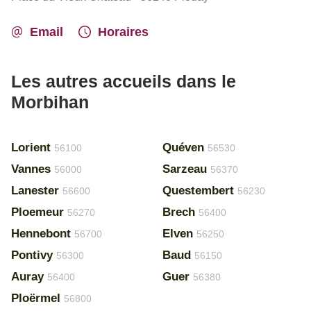
Email
Horaires
Les autres accueils dans le
Morbihan
Lorient
Quéven
56100
56530
Vannes
Sarzeau
56000
56370
Lanester
Questembert
56600
56230
Ploemeur
Brech
56270
56400
Hennebont
Elven
56700
56250
Pontivy
Baud
56300
56150
Auray
Guer
56400
56380
Ploërmel
56800