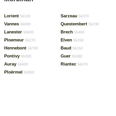
Lorient
Sarzeau
56100
56370
Vannes
Questembert
56000
56230
Lanester
Brech
56600
56400
Ploemeur
Elven
56270
56250
Hennebont
Baud
56700
56150
Pontivy
Guer
56300
56380
Auray
Riantec
56400
56670
Ploërmel
56800