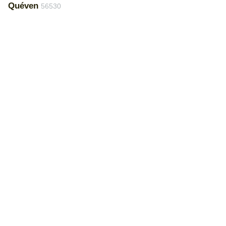
Quéven
56530