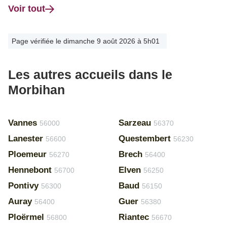
Voir tout
Page vérifiée le dimanche 9 août 2026 à 5h01
Les autres accueils dans le
Morbihan
Vannes
Sarzeau
56000
56370
Lanester
Questembert
56600
56230
Ploemeur
Brech
56270
56400
Hennebont
Elven
56700
56250
Pontivy
Baud
56300
56150
Auray
Guer
56400
56380
Ploërmel
Riantec
56800
56670