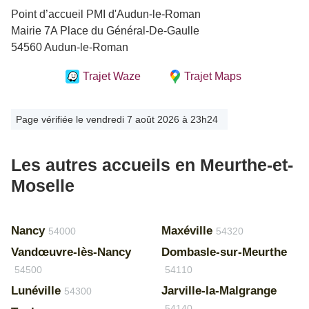
Point d’accueil PMI d'Audun-le-Roman
Mairie 7A Place du Général-De-Gaulle
54560 Audun-le-Roman
Trajet Waze
Trajet Maps
Page vérifiée le vendredi 7 août 2026 à 23h24
Les autres accueils en Meurthe-et-
Moselle
Nancy
Maxéville
54000
54320
Vandœuvre-lès-Nancy
Dombasle-sur-Meurthe
54500
54110
Lunéville
Jarville-la-Malgrange
54300
54140