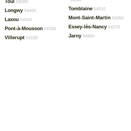
Toul
54200
Tomblaine
54510
Longwy
54400
Mont-Saint-Martin
54350
Laxou
54520
Essey-lès-Nancy
54270
Pont-à-Mousson
54700
Jarny
54800
Villerupt
54190