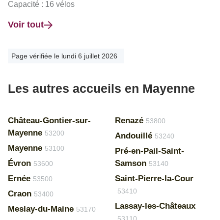
Capacité : 16 vélos
Voir tout
Page vérifiée le lundi 6 juillet 2026
Les autres accueils en Mayenne
Château-Gontier-sur-
Renazé
53800
Mayenne
53200
Andouillé
53240
Mayenne
53100
Pré-en-Pail-Saint-
Évron
Samson
53600
53140
Ernée
Saint-Pierre-la-Cour
53500
53410
Craon
53400
Lassay-les-Châteaux
Meslay-du-Maine
53170
53110