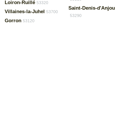
Loiron-Ruillé
53320
Saint-Denis-d'Anjou
Villaines-la-Juhel
53700
53290
Gorron
53120