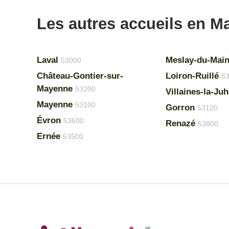
Les autres accueils en 
Laval
Meslay-du-Mai
53000
Château-Gontier-sur-
Loiron-Ruillé
5
Mayenne
53200
Villaines-la-Juh
Mayenne
53100
Gorron
53120
Évron
53600
Renazé
53800
Ernée
53500