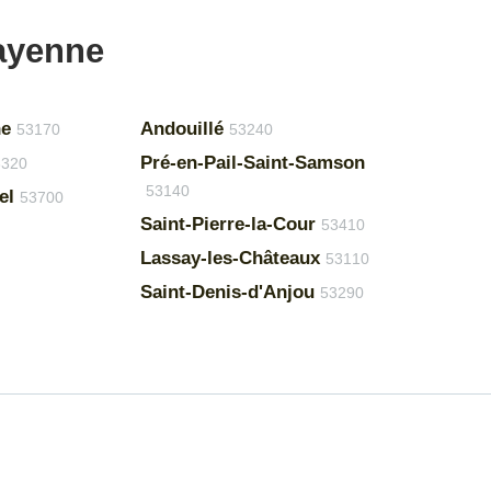
Mayenne
ne
Andouillé
53170
53240
Pré-en-Pail-Saint-Samson
3320
53140
el
53700
Saint-Pierre-la-Cour
53410
Lassay-les-Châteaux
53110
Saint-Denis-d'Anjou
53290