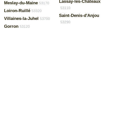
Lassay-les-Châteaux
Meslay-du-Maine
53170
53110
Loiron-Ruillé
53320
Saint-Denis-d'Anjou
Villaines-la-Juhel
53700
53290
Gorron
53120