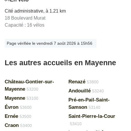
Cité administrative, à 1.21 km
18 Boulevard Murat
Capacité : 16 vélos
Page vérifiée le vendredi 7 août 2026 à 15h56
Les autres accueils en Mayenne
Château-Gontier-sur-
Renazé
53800
Mayenne
53200
Andouillé
53240
Mayenne
53100
Pré-en-Pail-Saint-
Évron
Samson
53600
53140
Ernée
Saint-Pierre-la-Cour
53500
53410
Craon
53400