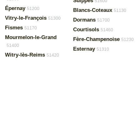
Suippes
51600
Épernay
51200
Blancs-Coteaux
51130
Vitry-le-François
51300
Dormans
51700
Fismes
51170
Courtisols
51460
Mourmelon-le-Grand
Fère-Champenoise
51230
51400
Esternay
51310
Witry-lès-Reims
51420