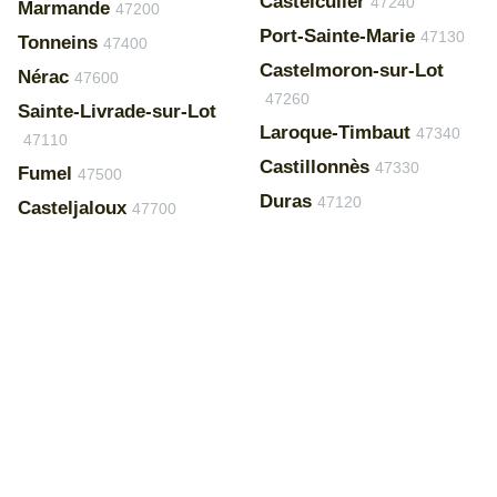
Castelculier
47240
Marmande
47200
Port-Sainte-Marie
47130
Tonneins
47400
Castelmoron-sur-Lot
Nérac
47600
47260
Sainte-Livrade-sur-Lot
Laroque-Timbaut
47340
47110
Castillonnès
47330
Fumel
47500
Duras
47120
Casteljaloux
47700