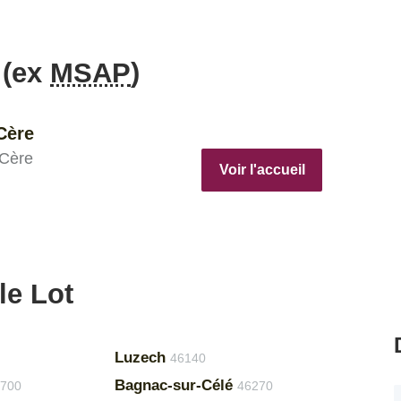
 (ex
MSAP
)
Cère
-Cère
Voir l'accueil
le Lot
Luzech
46140
Bagnac-sur-Célé
700
46270