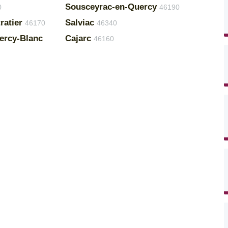
Sousceyrac-en-Quercy
0
46190
ratier
Salviac
46170
46340
ercy-Blanc
Cajarc
46160