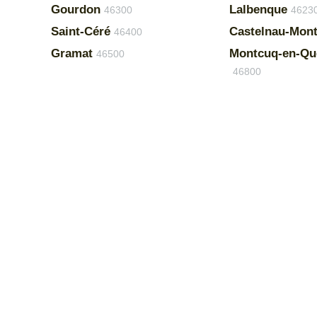
Gourdon
Lalbenque
46300
4623
Saint-Céré
Castelnau-Mont
46400
Gramat
Montcuq-en-Qu
46500
46800