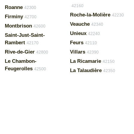
42160
Roanne
42300
Roche-la-Molière
42230
Firminy
42700
Veauche
42340
Montbrison
42600
Unieux
42240
Saint-Just-Saint-
Rambert
Feurs
42170
42110
Rive-de-Gier
Villars
42800
42390
Le Chambon-
La Ricamarie
42150
Feugerolles
42500
La Talaudière
42350