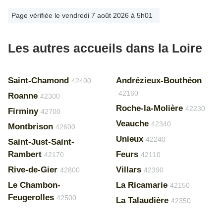
Page vérifiée le vendredi 7 août 2026 à 5h01
Les autres accueils dans la Loire
Saint-Chamond
Andrézieux-Bouthéon
42400
42160
Roanne
42300
Roche-la-Molière
42230
Firminy
42700
Veauche
42340
Montbrison
42600
Unieux
42240
Saint-Just-Saint-
Rambert
Feurs
42170
42110
Rive-de-Gier
Villars
42800
42390
Le Chambon-
La Ricamarie
42150
Feugerolles
42500
La Talaudière
42350