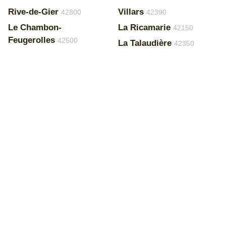
Rive-de-Gier
Villars
42800
42390
Le Chambon-
La Ricamarie
42150
Feugerolles
42500
La Talaudière
42350