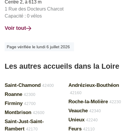
Centre 2, à 613 m
1 Rue des Docteurs Charcot
Capacité : 0 vélos
Voir tout
Page vérifiée le lundi 6 juillet 2026
Les autres accueils dans la Loire
Saint-Chamond
Andrézieux-Bouthéon
42400
42160
Roanne
42300
Roche-la-Molière
42230
Firminy
42700
Veauche
42340
Montbrison
42600
Unieux
42240
Saint-Just-Saint-
Rambert
Feurs
42170
42110