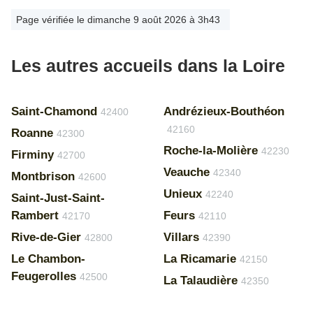
Page vérifiée le dimanche 9 août 2026 à 3h43
Les autres accueils dans la Loire
Saint-Chamond
Andrézieux-Bouthéon
42400
42160
Roanne
42300
Roche-la-Molière
42230
Firminy
42700
Veauche
42340
Montbrison
42600
Unieux
42240
Saint-Just-Saint-
Rambert
Feurs
42170
42110
Rive-de-Gier
Villars
42800
42390
Le Chambon-
La Ricamarie
42150
Feugerolles
42500
La Talaudière
42350