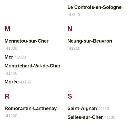
Le Controis-en-Sologne
41120
M
N
Mennetou-sur-Cher
Neung-sur-Beuvron
41320
41210
Mer
41500
Montrichard-Val-de-Cher
41400
Morée
41160
R
S
Romorantin-Lanthenay
Saint-Aignan
41110
41200
Selles-sur-Cher
41130