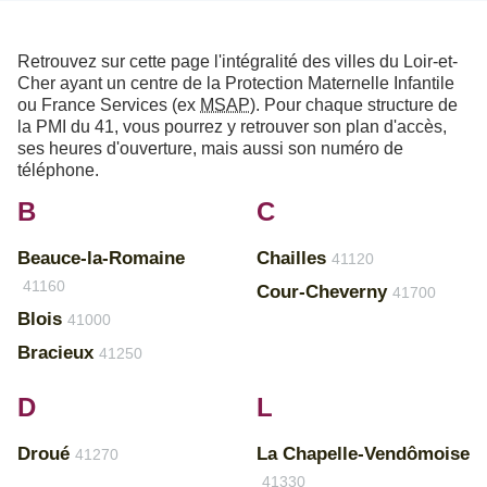
Retrouvez sur cette page l'intégralité des villes du Loir-et-
Cher ayant un centre de la Protection Maternelle Infantile
ou France Services (ex
MSAP
). Pour chaque structure de
la PMI du 41, vous pourrez y retrouver son plan d'accès,
ses heures d'ouverture, mais aussi son numéro de
téléphone.
B
C
Beauce-la-Romaine
Chailles
41120
41160
Cour-Cheverny
41700
Blois
41000
Bracieux
41250
D
L
Droué
La Chapelle-Vendômoise
41270
41330