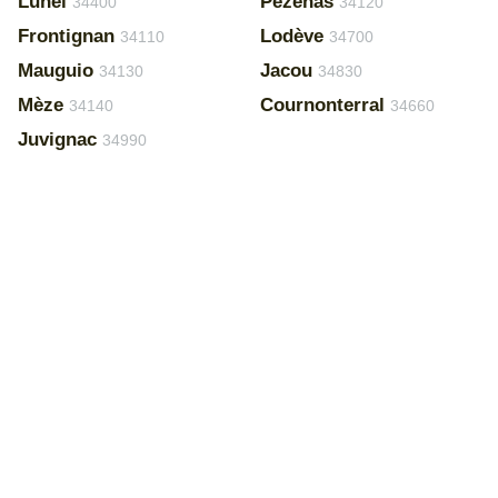
Lunel
Pézenas
34400
34120
Frontignan
Lodève
34110
34700
Mauguio
Jacou
34130
34830
Mèze
Cournonterral
34140
34660
Juvignac
34990