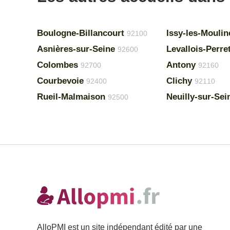
Boulogne-Billancourt
Issy-les-Mouli
92100
Asnières-sur-Seine
Levallois-Perre
92600
Colombes
Antony
92700
92160
Courbevoie
Clichy
92400
92110
Rueil-Malmaison
Neuilly-sur-Sei
92500
AlloPMI est un site indépendant édité par une