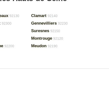
neaux
Clamart
92130
92140
t
Gennevilliers
92300
92230
Suresnes
92150
Montrouge
92120
ne
Meudon
92200
92190