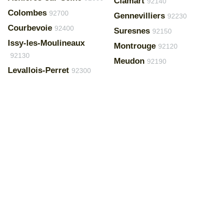
Clamart
92140
Colombes
92700
Gennevilliers
92230
Courbevoie
92400
Suresnes
92150
Issy-les-Moulineaux
Montrouge
92120
92130
Meudon
92190
Levallois-Perret
92300