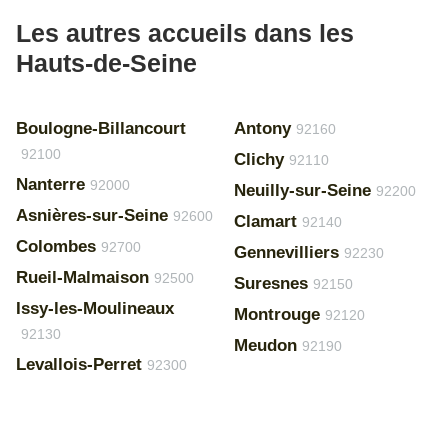
Les autres accueils dans les
Hauts-de-Seine
Boulogne-Billancourt
Antony
92160
92100
Clichy
92110
Nanterre
92000
Neuilly-sur-Seine
92200
Asnières-sur-Seine
92600
Clamart
92140
Colombes
92700
Gennevilliers
92230
Rueil-Malmaison
92500
Suresnes
92150
Issy-les-Moulineaux
Montrouge
92120
92130
Meudon
92190
Levallois-Perret
92300