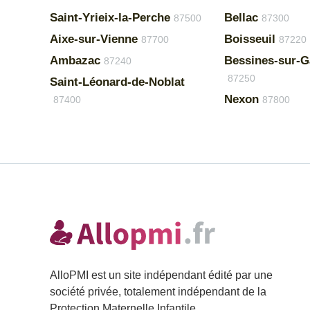
Saint-Yrieix-la-Perche
Bellac
87500
87300
Aixe-sur-Vienne
Boisseuil
87700
87220
Ambazac
Bessines-sur-
87240
87250
Saint-Léonard-de-Noblat
Nexon
87400
87800
AlloPMI est un site indépendant édité par une
société privée, totalement indépendant de la
Protection Maternelle Infantile.