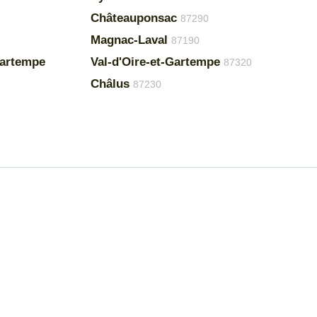
Châteauponsac
87290
Magnac-Laval
87190
Gartempe
Val-d'Oire-et-Gartempe
87320
Châlus
87230