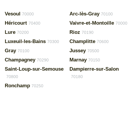
Vesoul
Arc-lès-Gray
70000
70100
Héricourt
Vaivre-et-Montoille
70400
70000
Lure
Rioz
70200
70190
Luxeuil-les-Bains
Champlitte
70300
70600
Gray
Jussey
70100
70500
Champagney
Marnay
70290
70150
Saint-Loup-sur-Semouse
Dampierre-sur-Salon
70800
70180
Ronchamp
70250