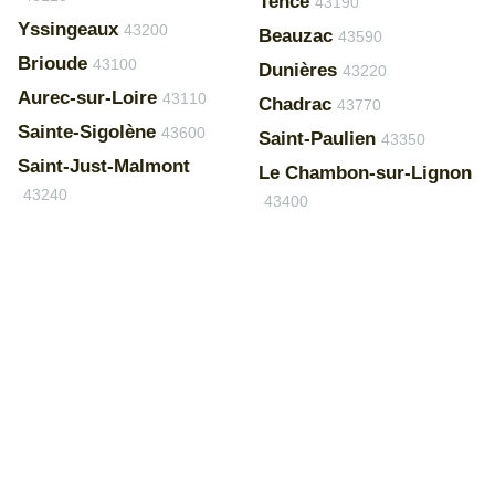
Tence
43190
Yssingeaux
43200
Beauzac
43590
Brioude
43100
Dunières
43220
Aurec-sur-Loire
43110
Chadrac
43770
Sainte-Sigolène
43600
Saint-Paulien
43350
Saint-Just-Malmont
Le Chambon-sur-Lignon
43240
43400