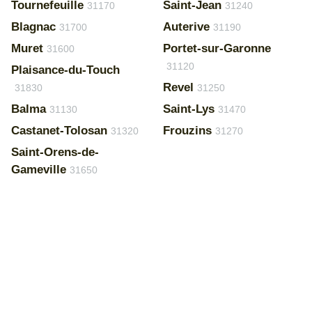
Tournefeuille
Saint-Jean
31170
31240
Blagnac
Auterive
31700
31190
Muret
Portet-sur-Garonne
31600
31120
Plaisance-du-Touch
Revel
31830
31250
Balma
Saint-Lys
31130
31470
Castanet-Tolosan
Frouzins
31320
31270
Saint-Orens-de-
Gameville
31650