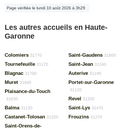
Page vérifiée le lundi 10 août 2026 à 3h29
Les autres accueils en Haute-
Garonne
Colomiers
Saint-Gaudens
31770
31800
Tournefeuille
Saint-Jean
31170
31240
Blagnac
Auterive
31700
31190
Muret
Portet-sur-Garonne
31600
31120
Plaisance-du-Touch
Revel
31830
31250
Balma
Saint-Lys
31130
31470
Castanet-Tolosan
Frouzins
31320
31270
Saint-Orens-de-