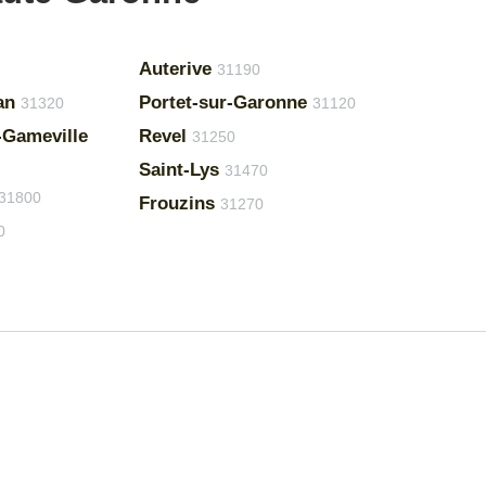
Auterive
31190
an
Portet-sur-Garonne
31320
31120
-Gameville
Revel
31250
Saint-Lys
31470
31800
Frouzins
31270
0