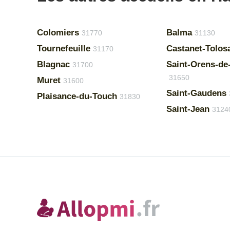
Colomiers
Balma
31770
31130
Tournefeuille
Castanet-Tolos
31170
Blagnac
Saint-Orens-de
31700
31650
Muret
31600
Saint-Gaudens
Plaisance-du-Touch
31830
Saint-Jean
3124